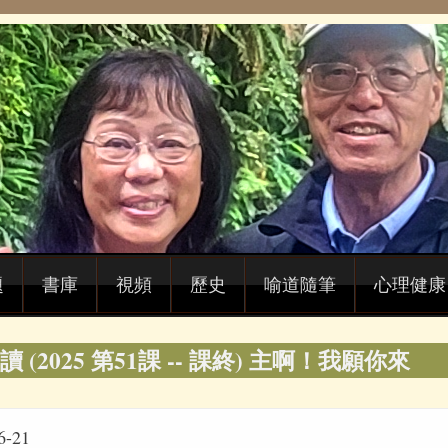
題
書庫
視頻
歷史
喻道隨筆
心理健康
 (2025 第51課 -- 課終) 主啊！我願你來
-21