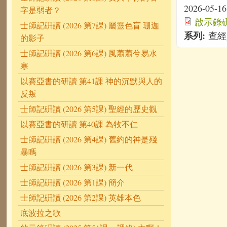
2026-05-16
字是弱者？
啟示錄硏讀
士師記硏讀 (2026 第7課) 屬靈色盲 珊迦
系列:
查經
的影子
士師記硏讀 (2026 第6課) 風蕭蕭兮易水
寒
以賽亞書的研讀 第41課 神的沉默與人的
反叛
士師記硏讀 (2026 第5課) 聖經的歷史觀
以賽亞書的研讀 第40課 為牧不仁
士師記硏讀 (2026 第4課) 舊約的神是殘
暴嗎
士師記硏讀 (2026 第3課) 新一代
士師記硏讀 (2026 第1課) 簡介
士師記硏讀 (2026 第2課) 英雄本色
底波拉之歌