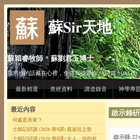
Skip to main content
蘇Sir天地
蘇穎睿牧師 * 蘇劉君玉博士
我將你的話藏在心裡，免得我得罪你。(詩篇 119:11)
最新精選
查經資料
講道錄音
神學專
最近內容
啟示錄硏讀
何處是吾家？
士師記硏讀 (2026 第9課) 底波拉之歌
啟示錄 22:6
士師記硏讀 (2026 第8課) 女人，你的名