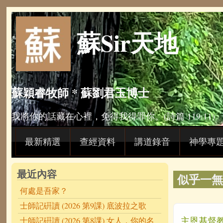
Skip to main content
蘇Sir天地
蘇穎睿牧師 * 蘇劉君玉博士
我將你的話藏在心裡，免得我得罪你。(詩篇 119:11)
最新精選
查經資料
講道錄音
神學專
最近內容
似乎一無
何處是吾家？
士師記硏讀 (2026 第9課) 底波拉之歌
主恩基督教會
士師記硏讀 (2026 第8課) 女人，你的名