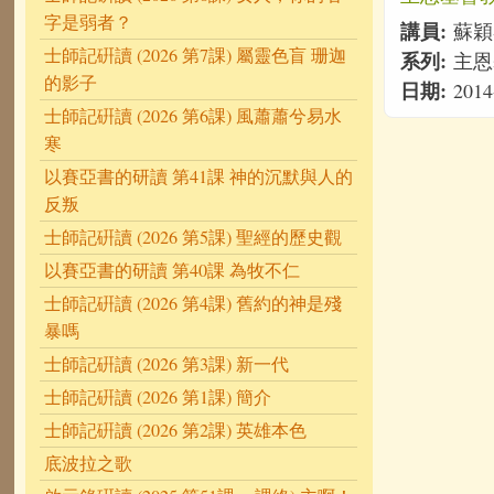
字是弱者？
講員:
蘇穎
士師記硏讀 (2026 第7課) 屬靈色盲 珊迦
系列:
主恩基
的影子
日期:
2014
士師記硏讀 (2026 第6課) 風蕭蕭兮易水
寒
以賽亞書的研讀 第41課 神的沉默與人的
反叛
士師記硏讀 (2026 第5課) 聖經的歷史觀
以賽亞書的研讀 第40課 為牧不仁
士師記硏讀 (2026 第4課) 舊約的神是殘
暴嗎
士師記硏讀 (2026 第3課) 新一代
士師記硏讀 (2026 第1課) 簡介
士師記硏讀 (2026 第2課) 英雄本色
底波拉之歌