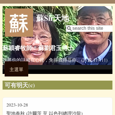
Skip to main content
蘇Sir天地
Search
Search form
蘇穎睿牧師 * 蘇劉君玉博士
我將你的話藏在心裡，免得我得罪你。(詩篇 119:11)
主選單
可有明天(c)
2023-10-28
聖地春秋 (許爾茨 至 以色列總理沙龍)