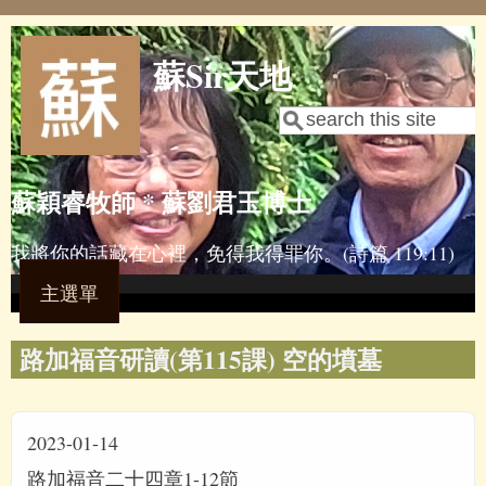
Skip to main content
蘇Sir天地
Search
Search form
蘇穎睿牧師 * 蘇劉君玉博士
我將你的話藏在心裡，免得我得罪你。(詩篇 119:11)
主選單
路加福音研讀(第115課) 空的墳墓
2023-01-14
路加福音二十四章1-12節