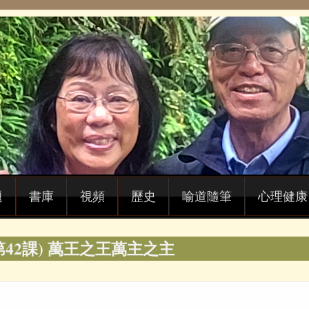
題
書庫
視頻
歷史
喻道隨筆
心理健康
第42課) 萬王之王萬主之主