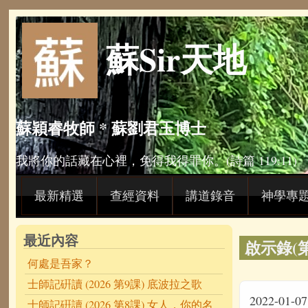
Skip to main content
蘇Sir天地
蘇穎睿牧師 * 蘇劉君玉博士
我將你的話藏在心裡，免得我得罪你。(詩篇 119:11)
最新精選
查經資料
講道錄音
神學專
最近內容
啟示錄(
何處是吾家？
士師記硏讀 (2026 第9課) 底波拉之歌
2022-01-07
士師記硏讀 (2026 第8課) 女人，你的名