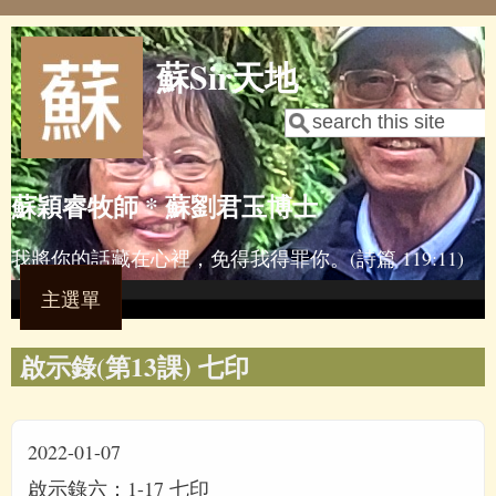
Skip to main content
蘇Sir天地
Search
Search form
蘇穎睿牧師 * 蘇劉君玉博士
我將你的話藏在心裡，免得我得罪你。(詩篇 119:11)
主選單
啟示錄(第13課) 七印
2022-01-07
啟示錄六：1-17 七印