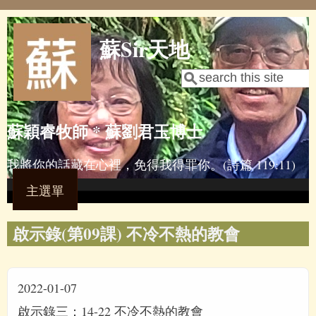
Skip to main content
蘇Sir天地
Search
Search form
蘇穎睿牧師 * 蘇劉君玉博士
我將你的話藏在心裡，免得我得罪你。(詩篇 119:11)
主選單
啟示錄(第09課) 不冷不熱的教會
2022-01-07
啟示錄三：14-22 不冷不熱的教會