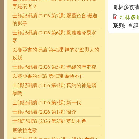
字是弱者？
哥林多前書
士師記硏讀 (2026 第7課) 屬靈色盲 珊迦
哥林多前
的影子
系列:
查經
士師記硏讀 (2026 第6課) 風蕭蕭兮易水
寒
以賽亞書的研讀 第41課 神的沉默與人的
反叛
士師記硏讀 (2026 第5課) 聖經的歷史觀
以賽亞書的研讀 第40課 為牧不仁
士師記硏讀 (2026 第4課) 舊約的神是殘
暴嗎
士師記硏讀 (2026 第3課) 新一代
士師記硏讀 (2026 第1課) 簡介
士師記硏讀 (2026 第2課) 英雄本色
底波拉之歌