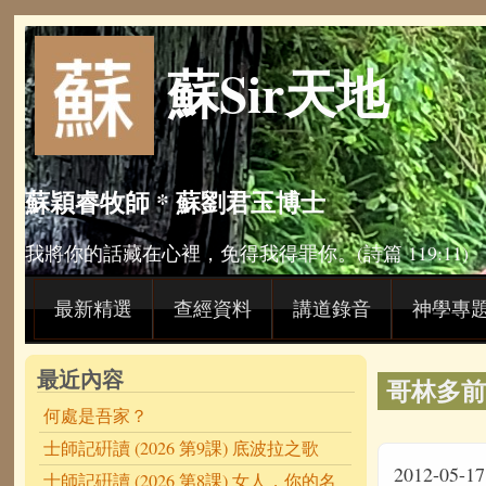
Skip to main content
蘇Sir天地
蘇穎睿牧師 * 蘇劉君玉博士
我將你的話藏在心裡，免得我得罪你。(詩篇 119:11)
最新精選
查經資料
講道錄音
神學專
最近內容
哥林多前
何處是吾家？
士師記硏讀 (2026 第9課) 底波拉之歌
2012-05-17
士師記硏讀 (2026 第8課) 女人，你的名