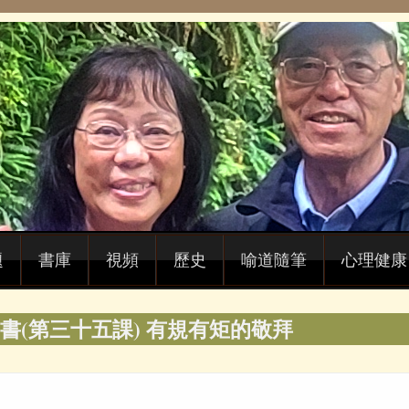
題
書庫
視頻
歷史
喻道隨筆
心理健康
書(第三十五課) 有規有矩的敬拜