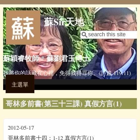
Skip to main content
蘇Sir天地
Search
Search form
蘇穎睿牧師 * 蘇劉君玉博士
我將你的話藏在心裡，免得我得罪你。(詩篇 119:11)
主選單
哥林多前書(第三十三課) 真假方言(1)
2012-05-17
哥林多前書十四：1-12 真假方言(1)