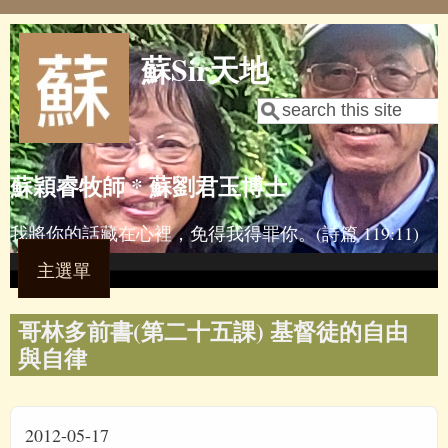
Skip to main content
蘇Sir天地
Search
Search form
蘇穎睿牧師 * 蘇劉君玉博士
我將你的話藏在心裡，免得我得罪你。(詩篇 119:11)
主選單
哥林多前書(第二十五課) 基督徒的自由
與自律
2012-05-17