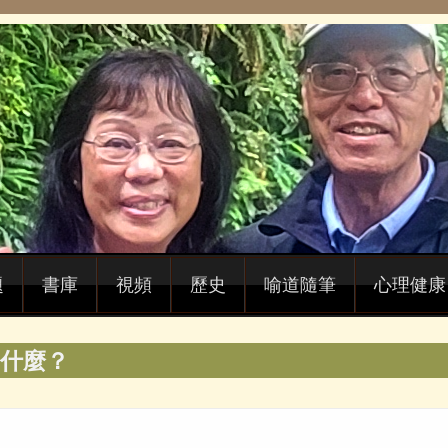
題
書庫
視頻
歷史
喻道隨筆
心理健康
什麼？