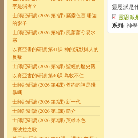
字是弱者？
靈恩派是
士師記硏讀 (2026 第7課) 屬靈色盲 珊迦
靈恩派是
的影子
系列:
神學
士師記硏讀 (2026 第6課) 風蕭蕭兮易水
寒
以賽亞書的研讀 第41課 神的沉默與人的
反叛
士師記硏讀 (2026 第5課) 聖經的歷史觀
以賽亞書的研讀 第40課 為牧不仁
士師記硏讀 (2026 第4課) 舊約的神是殘
暴嗎
士師記硏讀 (2026 第3課) 新一代
士師記硏讀 (2026 第1課) 簡介
士師記硏讀 (2026 第2課) 英雄本色
底波拉之歌