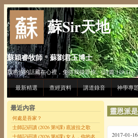
Skip to main content
蘇Sir天地
蘇穎睿牧師 * 蘇劉君玉博士
我將你的話藏在心裡，免得我得罪你。(詩篇 119:11)
最新精選
查經資料
講道錄音
神學專
最近內容
靈恩派是
何處是吾家？
士師記硏讀 (2026 第9課) 底波拉之歌
2017-01-16
士師記硏讀 (2026 第8課) 女人，你的名