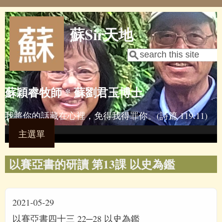
Skip to main content
蘇Sir天地
Search
Search form
蘇穎睿牧師 * 蘇劉君玉博士
我將你的話藏在心裡，免得我得罪你。(詩篇 119:11)
主選單
以賽亞書的研讀 第13課 以史為鑑
2021-05-29
以賽亞書四十三 22─28 以史為鑑