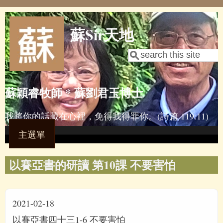
Skip to main content
蘇Sir天地
Search
Search form
蘇穎睿牧師 * 蘇劉君玉博士
我將你的話藏在心裡，免得我得罪你。(詩篇 119:11)
主選單
以賽亞書的研讀 第10課 不要害怕
2021-02-18
以賽亞書四十三1-6 不要害怕