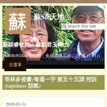
Skip to main content
蘇Sir天地
Search
Search form
蘇穎睿牧師 * 蘇劉君玉博士
我將你的話藏在心裡，免得我得罪你。(詩篇 119:11)
主選單
哥林多後書:每週一字 第五十五課 控訴
(tapeinos 頹氣)
2020-03-31