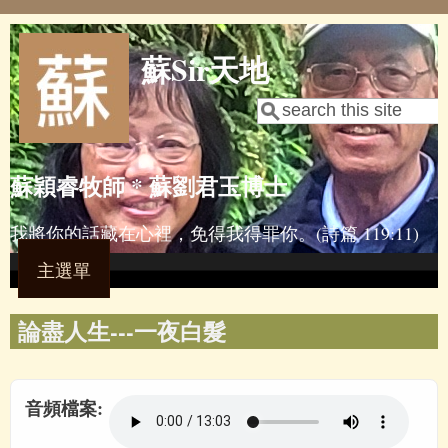
Skip to main content
蘇Sir天地
Search
Search form
蘇穎睿牧師 * 蘇劉君玉博士
我將你的話藏在心裡，免得我得罪你。(詩篇 119:11)
主選單
論盡人生---一夜白髮
音頻檔案: