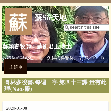
Skip to main content
蘇Sir天地
Search
Search form
蘇穎睿牧師 * 蘇劉君玉博士
我將你的話藏在心裡，免得我得罪你。(詩篇 119:11)
主選單
哥林多後書:每週一字 第四十三課 豈有此
理(Naos殿)
2020-01-08