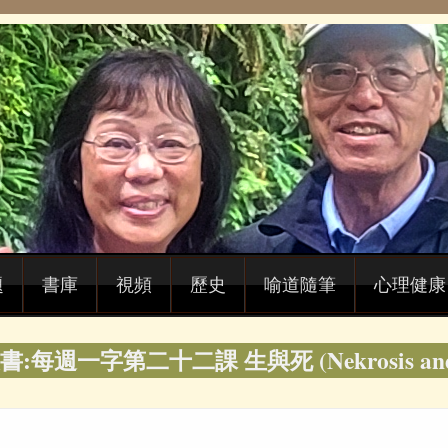
題
書庫
視頻
歷史
喻道隨筆
心理健康
每週一字第二十二課 生與死 (Nekrosis and T