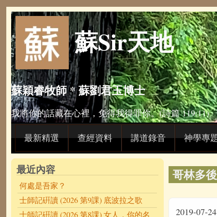
Skip to main content
蘇Sir天地
蘇穎睿牧師 * 蘇劉君玉博士
我將你的話藏在心裡，免得我得罪你。(詩篇 119:11)
最新精選
查經資料
講道錄音
神學專
最近內容
哥林多後書:
何處是吾家？
士師記硏讀 (2026 第9課) 底波拉之歌
2019-07-24
士師記硏讀 (2026 第8課) 女人，你的名