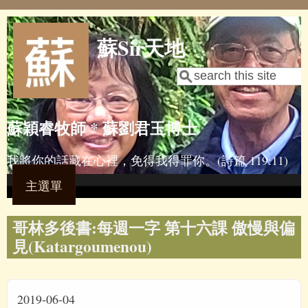
Skip to main content
蘇Sir天地
Search
Search form
蘇穎睿牧師 * 蘇劉君玉博士
我將你的話藏在心裡，免得我得罪你。(詩篇 119:11)
主選單
哥林多後書:每週一字 第十六課 傲慢與偏
見(Katargoumenou)
2019-06-04