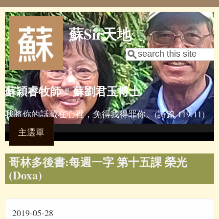
Skip to main content
蘇Sir天地
Search
Search form
蘇穎睿牧師 * 蘇劉君玉博士
我將你的話藏在心裡，免得我得罪你。(詩篇 119:11)
主選單
哥林多後書:每週一字 第十五課 榮光
(Doxa)
2019-05-28