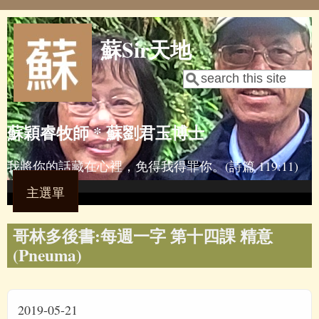
Skip to main content
蘇Sir天地
Search
Search form
蘇穎睿牧師 * 蘇劉君玉博士
我將你的話藏在心裡，免得我得罪你。(詩篇 119:11)
主選單
哥林多後書:每週一字 第十四課 精意
(Pneuma)
2019-05-21