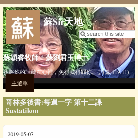
Skip to main content
蘇Sir天地
Search
Search form
蘇穎睿牧師 * 蘇劉君玉博士
我將你的話藏在心裡，免得我得罪你。(詩篇 119:11)
主選單
哥林多後書:每週一字 第十二課
Sustatikon
2019-05-07