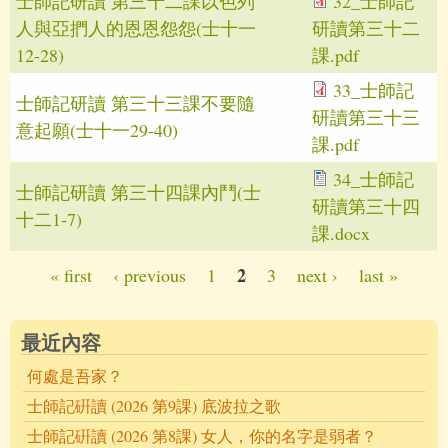
士師記研讀 第三十二課以色列
32_士師記
人與亞捫人的恩恩怨怨(士十一
研讀第三十二
12-28)
課.pdf
33_士師記
士師記研讀 第三十三課不要隨
研讀第三十三
意起願(士十一29-40)
課.pdf
34_士師記
士師記研讀 第三十四課內鬥(士
研讀第三十四
十二1-7)
課.docx
2
« first
‹ previous
1
3
next ›
last »
Pages
最近內容
何處是吾家？
士師記硏讀 (2026 第9課) 底波拉之歌
士師記硏讀 (2026 第8課) 女人，你的名字是弱者？