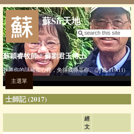
Skip to main content
蘇Sir天地
Search
Search form
蘇穎睿牧師 * 蘇劉君玉博士
我將你的話藏在心裡，免得我得罪你。(詩篇 119:11)
主選單
士師記 (2017)
經
文