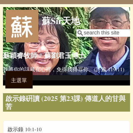
Skip to main content
蘇Sir天地
Search
Search form
蘇穎睿牧師 * 蘇劉君玉博士
我將你的話藏在心裡，免得我得罪你。(詩篇 119:11)
主選單
啟示錄硏讀 (2025 第23課) 傳道人的甘與
苦
啟示錄 10:1-10