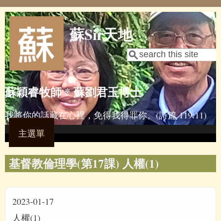
Skip to main content
蘇Sir天地
Search
Search form
蘇穎睿牧師 * 蘇劉君玉博士
我將你的話藏在心裡，免得我得罪你。(詩篇 119:11)
主選單
基督教倫理學(第17課) 人權(1)
2023-01-17
人權(1)