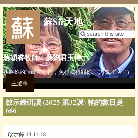
Skip to main content
蘇Sir天地
Search
Search form
蘇穎睿牧師 * 蘇劉君玉博士
我將你的話藏在心裡，免得我得罪你。(詩篇 119:11)
主選單
啟示錄硏讀 (2025 第32課) 牠的數目是
666
啟示錄 13:11-18