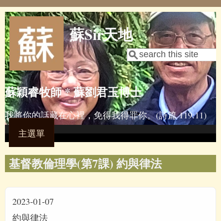
Skip to main content
蘇Sir天地
Search
Search form
蘇穎睿牧師 * 蘇劉君玉博士
我將你的話藏在心裡，免得我得罪你。(詩篇 119:11)
主選單
基督教倫理學(第7課) 約與律法
2023-01-07
約與律法