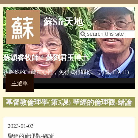
Skip to main content
蘇Sir天地
Search
Search form
蘇穎睿牧師 * 蘇劉君玉博士
我將你的話藏在心裡，免得我得罪你。(詩篇 119:11)
主選單
基督教倫理學(第3課) 聖經的倫理觀-緒論
2023-01-03
聖經的倫理觀-緒論