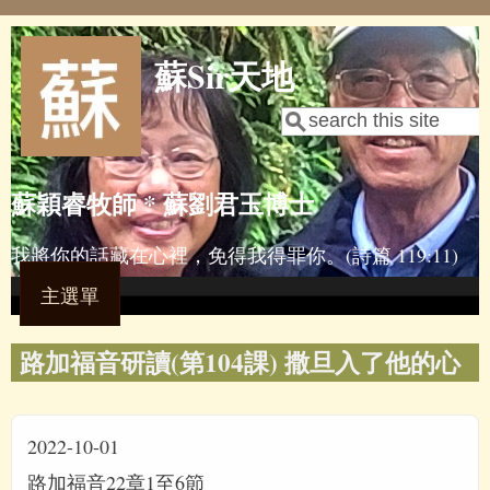
Skip to main content
蘇Sir天地
Search
Search form
蘇穎睿牧師 * 蘇劉君玉博士
我將你的話藏在心裡，免得我得罪你。(詩篇 119:11)
主選單
路加福音研讀(第104課) 撒旦入了他的心
2022-10-01
路加福音22章1至6節