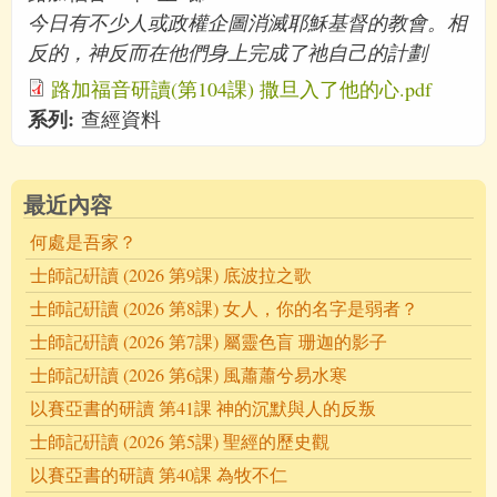
今日有不少人或政權企圖消滅耶穌基督的教會。相
反的，神反而在他們身上完成了祂自己的計劃
路加福音研讀(第104課) 撒旦入了他的心.pdf
系列:
查經資料
最近內容
何處是吾家？
士師記硏讀 (2026 第9課) 底波拉之歌
士師記硏讀 (2026 第8課) 女人，你的名字是弱者？
士師記硏讀 (2026 第7課) 屬靈色盲 珊迦的影子
士師記硏讀 (2026 第6課) 風蕭蕭兮易水寒
以賽亞書的研讀 第41課 神的沉默與人的反叛
士師記硏讀 (2026 第5課) 聖經的歷史觀
以賽亞書的研讀 第40課 為牧不仁