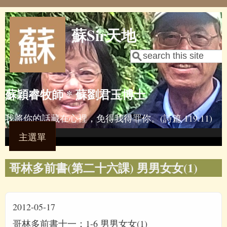
Skip to main content
蘇Sir天地
Search
Search form
蘇穎睿牧師 * 蘇劉君玉博士
我將你的話藏在心裡，免得我得罪你。(詩篇 119:11)
主選單
哥林多前書(第二十六課) 男男女女(1)
2012-05-17
哥林多前書十一：1-6 男男女女(1)