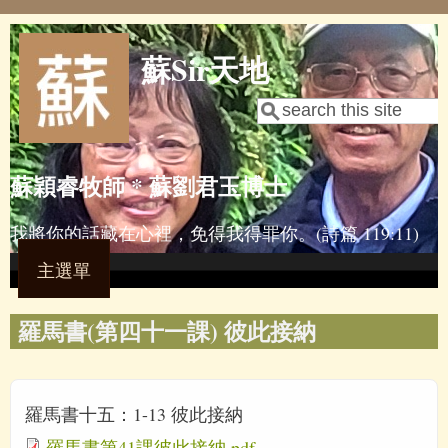
Skip to main content
蘇Sir天地
Search
Search form
蘇穎睿牧師 * 蘇劉君玉博士
我將你的話藏在心裡，免得我得罪你。(詩篇 119:11)
主選單
羅馬書(第四十一課) 彼此接納
羅馬書十五：1-13 彼此接納
羅馬書第41課彼此接納.pdf