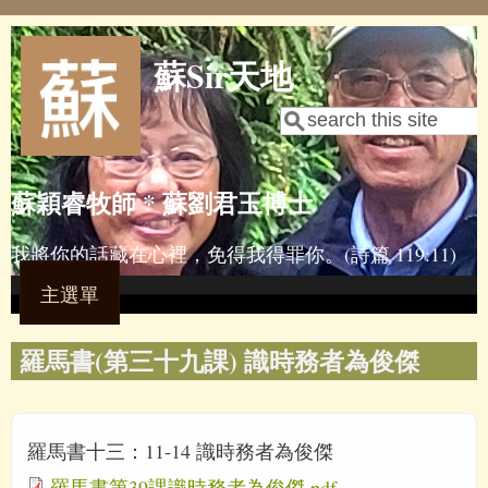
Skip to main content
蘇Sir天地
Search
Search form
蘇穎睿牧師 * 蘇劉君玉博士
我將你的話藏在心裡，免得我得罪你。(詩篇 119:11)
主選單
羅馬書(第三十九課) 識時務者為俊傑
羅馬書十三：11-14 識時務者為俊傑
羅馬書第39課識時務者為俊傑.pdf