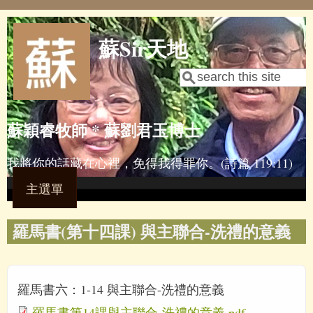
Skip to main content
蘇Sir天地
Search
Search form
蘇穎睿牧師 * 蘇劉君玉博士
我將你的話藏在心裡，免得我得罪你。(詩篇 119:11)
主選單
羅馬書(第十四課) 與主聯合-洗禮的意義
羅馬書六：1-14 與主聯合-洗禮的意義
羅馬書第14課與主聯合-洗禮的意義.pdf